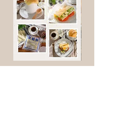
高鈣乳酪餅
樹葡萄
新竹縣寶山鄉竹安路1號
電話 :
0956111083
微信: ann111083