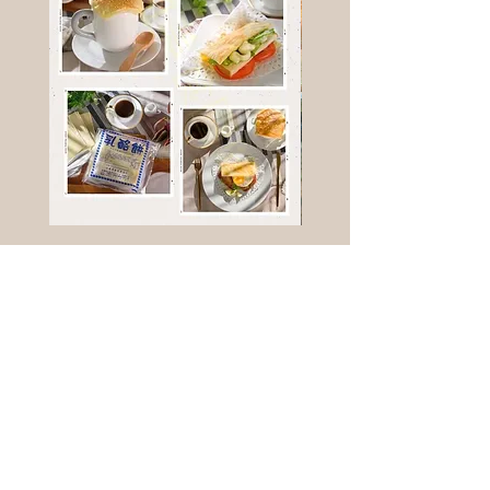
高鈣乳酪餅
樹葡萄
新竹縣寶山鄉竹安路1號
電話 :
0956111083
微信: ann111083