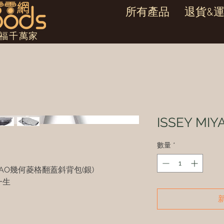
所有產品
退貨&
幸福千萬家
ISSEY M
數量
*
AOBAO幾何菱格翻蓋斜背包(銀)
一生