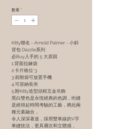
數量
*
Kitty聯名 - Arnold Palmer - 小斜
背包 Dazzle系列
必Buy入手的 5 大原因
1.背面拉鍊袋
2.卡片格位*3
3.前附袋可放置手機
4.可容納長夾
5.附Kitty造型頭框五金吊飾
黑白雙色是永恆經典的色調，绗縫
是經得起時間考驗的工藝，將此兩
種元素融合，
令人深深著迷，採用雙車線的V字
車縫技法，更具層次和立體感，