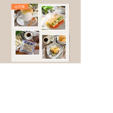
15片裝
高鈣乳酪餅
樹葡萄
新竹縣寶山鄉竹安路1號
電話 :
0956111083
微信: ann111083