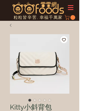
粒粒皆辛苦, 幸福千萬家
Kitty小斜背包