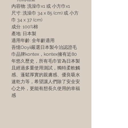
內容物: 洗澡巾x1 或 小方巾x1
尺寸: 洗澡巾 34 x 85 (cm) 或 小方
巾 34 x 37 (cm)
成分: 100%棉
產地: 日本製
適用年齡: 全年齡適用
吾憶Ooyii嚴選日本製今治認證毛
巾品牌kontex，kontex擁有近80
年悠久歷史，所有毛巾皆為日本製
且經過多重使用測試，獨特柔軟觸
感、蓬鬆厚實的親膚感、優良吸水
速乾力等，希望讓人們除了安全安
心之外，更能有想長久使用的幸福
感