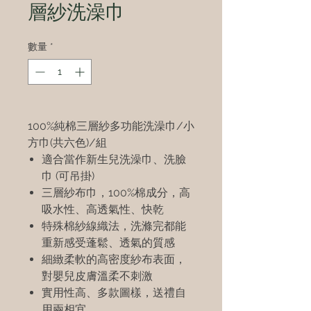
層紗洗澡巾
數量
*
100%純棉三層紗多功能洗澡巾/小
方巾(共六色)/組
適合當作新生兒洗澡巾、洗臉
巾 (可吊掛)
三層紗布巾，100%棉成分，高
吸水性、高透氣性、快乾
特殊棉紗線織法，洗滌完都能
重新感受蓬鬆、透氣的質感
細緻柔軟的高密度紗布表面，
對嬰兒皮膚溫柔不刺激
實用性高、多款圖樣，送禮自
用兩相宜