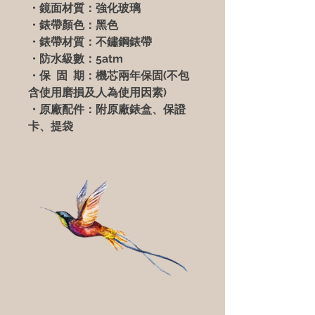
・鏡面材質：強化玻璃
・錶帶顏色：黑色
・錶帶材質：不鏽鋼錶帶
・防水級數：5atm
・保 固 期：機芯兩年保固(不包
含使用磨損及人為使用因素)
・原廠配件：附原廠錶盒、保證
卡、提袋