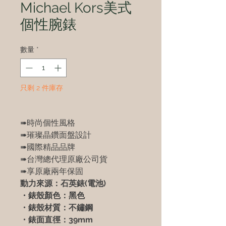
Michael Kors美式
個性腕錶
數量
*
只剩 2 件庫存
➠時尚個性風格
➠璀璨晶鑽面盤設計
➠國際精品品牌
➠台灣總代理原廠公司貨
➠享原廠兩年保固
動力來源：石英錶(電池)
・錶殼顏色：黑色
・錶殼材質：不鏽鋼
・錶面直徑：39mm