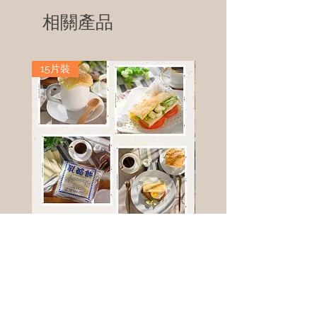
相關產品
15片裝
高鈣乳酪餅
樹葡萄
新竹縣寶山鄉竹安路1號