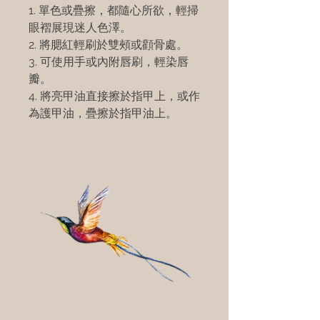
1. 單色或疊擦，都隨心所欲，輕掃
眼褶展現迷人色澤。
2. 將腮紅輕刷於雙頰或顴骨處。
3. 可使用手或內附唇刷，輕染唇
瓣。
4. 將亮甲油直接擦於指甲上，或作
為護甲油，疊擦於指甲油上。