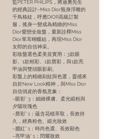
監PETER PHILIPS，將迪奧先生
的經典設計–Miss Dior瓶身浮雕的
千鳥格紋，呼應DIOR高級訂製
服，搖身一變成為精緻的Miss
Dior愛戀全妝盤，重新詮釋Miss
Dior單耳蝴蝶結，再現Miss Dior
女郎的自信神采。
彩妝盤選色柔美並實用：3款眼
影、1款頰彩、1款唇彩，與1款亮
甲油與雙頭眼影刷。
彩盤上的精緻刻紋與色選，靈感來
自於New Look精神，與Miss Dior
自信俏皮的香氛意象：
–眼彩* 3：細緻裸膚、柔光緞粉與
夕陽玫瑰色
–唇彩* 1：蘊含花植萃取，長效持
久，經典粉色、緞光妝效
–腮紅* 1：時尚色選、長效顯色
–亮甲油* 1：閃耀妝效