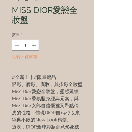
MISS DIOR愛戀全
妝盤
數量
*
只剩 4 件庫存
#全新上市#限量選品
眼彩、唇彩、底妝，與指彩全妝盤
Miss Dior愛戀全妝盤，靈感延續
Miss Dior香氛瓶身經典元素，與
Miss Dior女郎自信優雅又帶點俏
皮的性格，體現DIOR自1947以來
經典不敗的New Look精髓。
這次，DIOR全球彩妝創意形象總