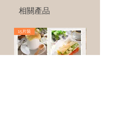
相關產品
15片裝
高鈣乳酪餅
樹葡萄
新竹縣寶山鄉竹安路1號