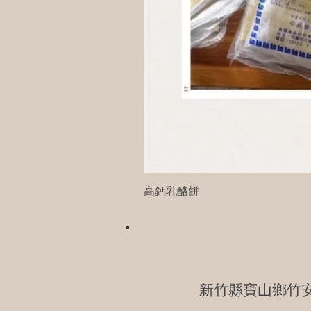
高鈣乳酪餅
新竹縣寶山鄉竹安