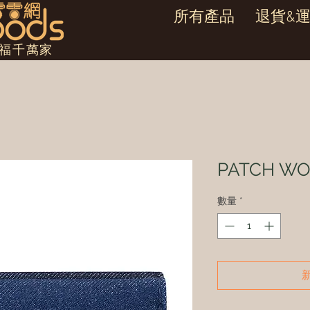
所有產品
退貨&
幸福千萬家
PATCH W
數量
*