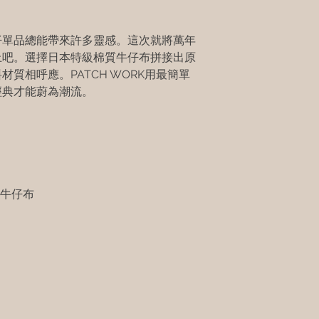
仔單品總能帶來許多靈感。這次就將萬年
上吧。選擇日本特級棉質牛仔布拼接出原
質相呼應。PATCH WORK用最簡單
經典才能蔚為潮流。
)、牛仔布