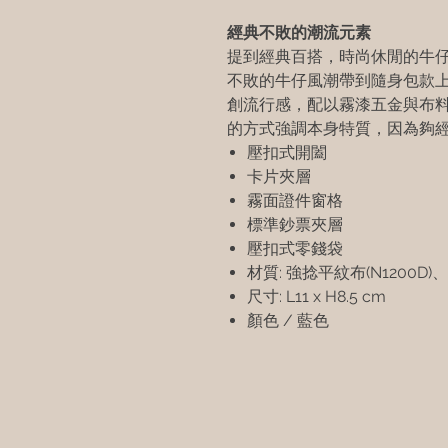
經典不敗的潮流元素
提到經典百搭，時尚休閒的牛
不敗的牛仔風潮帶到隨身包款
創流行感，配以霧漆五金與布料材
的方式強調本身特質，因為夠
壓扣式開闔
卡片夾層
霧面證件窗格
標準鈔票夾層
壓扣式零錢袋
材質: 強捻平紋布(N1200D
尺寸: L11 x H8.5 cm
顏色 / 藍色