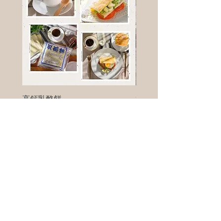
高鈣乳酪餅
樹葡萄
新竹縣寶山鄉竹安路1號
電話 :
0956111083
微信: ann111083
客戶服務