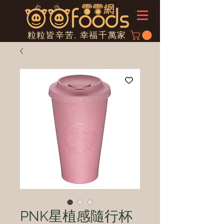
粒粒皆辛苦, 幸福千萬家
PNK星植感隨行杯