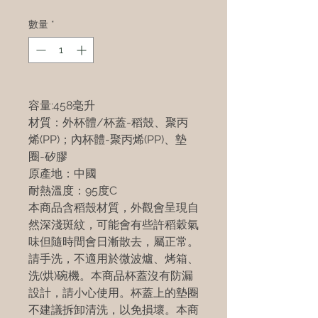
數量
*
容量:458毫升
材質：外杯體/杯蓋-稻殼、聚丙
烯(PP)；內杯體-聚丙烯(PP)、墊
圈-矽膠
原產地：中國
耐熱溫度：95度C
本商品含稻殼材質，外觀會呈現自
然深淺斑紋，可能會有些許稻穀氣
味但隨時間會日漸散去，屬正常。
請手洗，不適用於微波爐、烤箱、
洗(烘)碗機。本商品杯蓋沒有防漏
設計，請小心使用。杯蓋上的墊圈
不建議拆卸清洗，以免損壞。本商