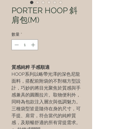
PORTER HOOP 斜
肩包(M)
數量
*
質感純粹 手感順適
HOOP系列以略帶光澤的深色尼龍
面料，搭配前附袋的不對稱方型設
計，巧妙的將目光聚焦於質感與手
感兼具的圓圈拉片。取物便利外，
同時為包款注入層次與低調魅力。
三種袋型皆是隨侍在身的尺寸，可
手提、肩背，符合當代的純粹質
感，及順暢舒適的所有背提需求。