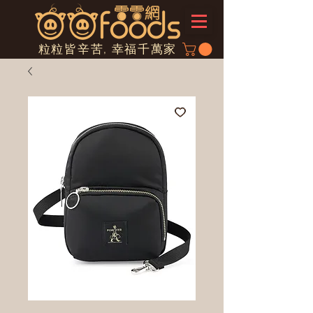
粒粒皆辛苦, 幸福千萬家