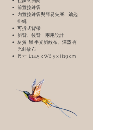
拉鍊式開闔
前置拉鍊袋
內置拉鍊袋與簡易夾層、鑰匙
掛繩
可拆式背帶
斜背、後背，兩用設計
材質: 黑:半光斜紋布、深藍:有
光斜紋布
尺寸: L14.5 x W6.5 x H19 cm