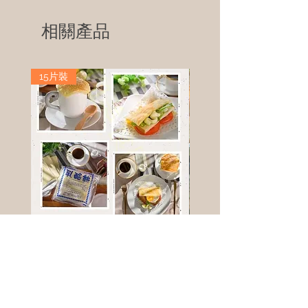
相關產品
15片裝
高鈣乳酪餅
樹葡萄