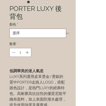
PORTER LUXY 後
背包
顏色
*
數量
*
低調華美的迷人氣息
LUXY系列選用皮革燙金/燙銀的
置中PORTER走路人LOGO，搭配
跳色設計，是熱門LUXY的經典特
色。高耐磨高抗拉性的優質尼龍平
織布面料，加上表面防潑水處理，
提升使用強度及厚實感。