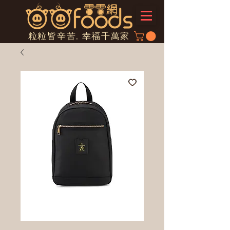
粒粒皆辛苦, 幸福千萬家