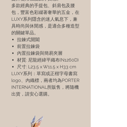
多款經典的手提包、斜肩包及腰
包，豐富色彩綴著奢華的五金，在
LUXY系列隱含的迷人氣息下，兼
具時尚與休閒感，是適合多種造型
的關鍵單品。
拉鍊式開闔
前置拉鍊袋
內置拉鍊袋與簡易夾層
材質: 尼龍經緯平織布(N1260D)
尺寸: L23.5 x W11.5 x H33 cm
LUXY系列：草寫或正楷字母書寫
logo、內織標，兩者均為PORTER
INTERNATIONAL所販售，將隨機
出貨，請安心選購。