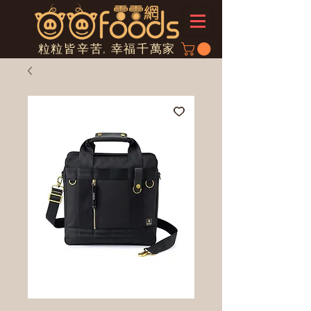
粒粒皆辛苦, 幸福千萬家