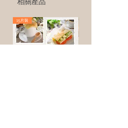
相關產品
15片裝
高鈣乳酪餅
樹葡萄
新竹縣寶山鄉竹安路1號