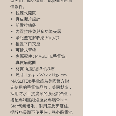
型男們，歷久彌新、氣勢非凡的最
佳夥伴。
拉鍊式開闔
真皮握片設計
前置拉鍊袋
內置拉鍊袋與多功能夾層
筆記型電腦收納(約13吋)
後置平口夾層
可拆式背帶
專屬配件 : MAGLITE手電筒、
真皮鑰匙圈
材質: 尼龍經緯平織布
尺寸: L32.5 x W12 x H33 cm
MAGLITE®手電筒為美國警方指
定使用的手電筒品牌，美國製造，
採用防水且抗腐蝕的強化鋁合金，
搭配專利鍍銀燈座及專屬White-
Star氪氣燈泡，耐用度及亮度佳。
提醒您長期不使用時，務必將電池