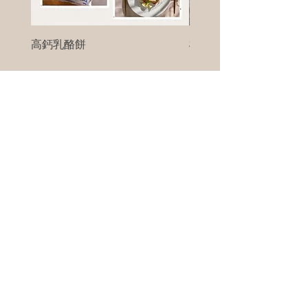
高鈣乳酪餅
樹葡萄
新竹縣寶山鄉竹安路1號
電話 :
0956111083
微信: ann111083
客戶服務
每天 8am - 8pm
我們將竭誠為您服務
©版權所有00Foods