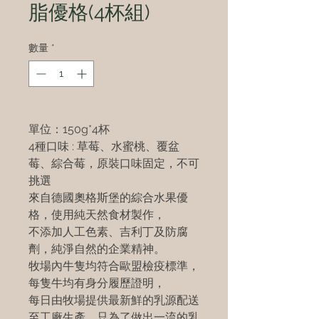
脂優格(4杯組)
數量
*
單位：150g*4杯
4種口味 : 草莓、水蜜桃、覆盆
莓、綜合莓，原裝口味固定，不可
挑選
來自德國奧格斯堡的綜合水果優
格，使用純天然食材製作，
不添加人工色素、吉利丁及防腐
劑，純淨自然的企業精神。
牧場內牛隻均符合歐盟檢疫標準，
每隻牛均有身分履歷證明，
每日由牧場提供最新鮮的乳源配送
至工廠生產，只為了做出一流的乳