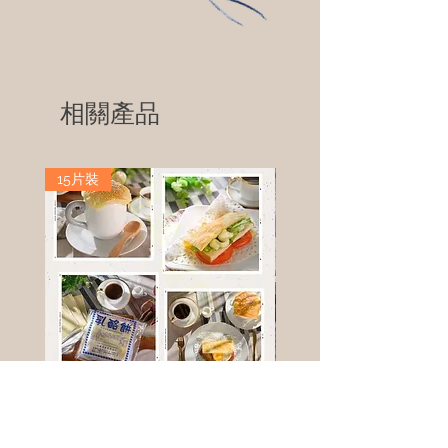
相關產品
15片裝
高鈣乳酪餅
樹葡萄