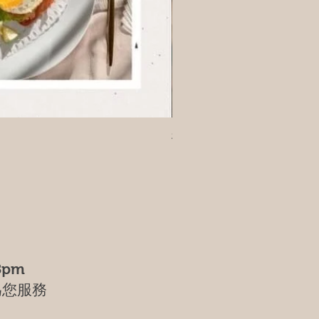
樹葡萄
8pm
為您服務