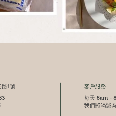
快速瀏覽
路1號
客戶服務
83
每天 8am - 
3
我們將竭誠