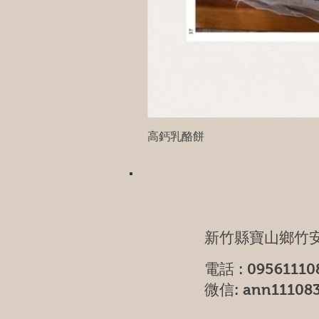
高鈣乳酪餅
新竹縣寶山鄉竹安
電話 : 09561110
微信: ann11108