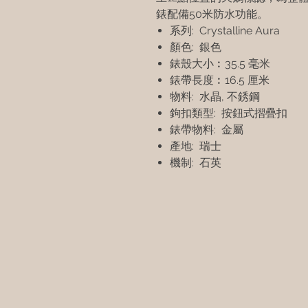
錶配備50米防水功能。
系列: Crystalline Aura
顏色: 銀色
錶殼大小︰35.5 毫米
錶帶長度︰16.5 厘米
物料: 水晶, 不銹鋼
鉤扣類型: 按鈕式摺疊扣
錶帶物料: 金屬
產地: 瑞士
機制: 石英