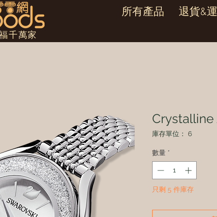
所有產品
退貨&
幸福千萬家
Crystalline
庫存單位： 6
數量
*
只剩 5 件庫存