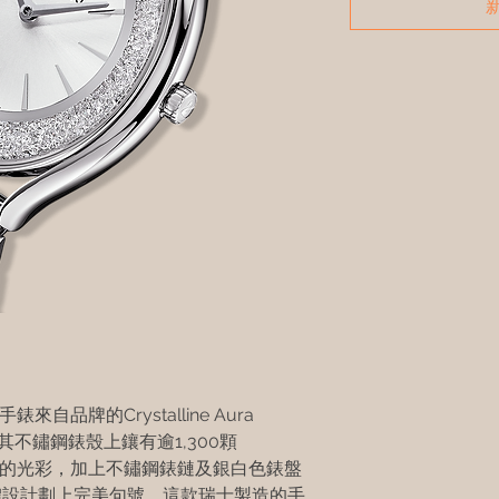
來自品牌的Crystalline Aura
備。其不鏽鋼錶殼上鑲有逾1,300顆
亮迷人的光彩，加上不鏽鋼錶鏈及銀白色錶盤
體設計劃上完美句號。這款瑞士製造的手