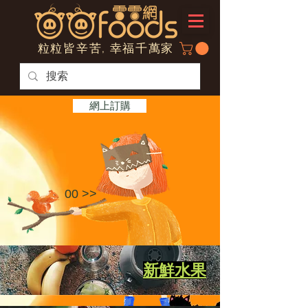
粒粒皆辛苦, 幸福千萬家
網上訂購
00 >>
新鮮水果