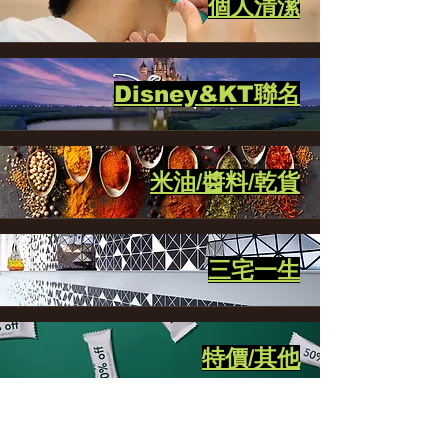
個人清潔
Disney&KT聯名
米油/醬料/乾貨
三宅一生
特價/其他
SPA/超值餐飲卷