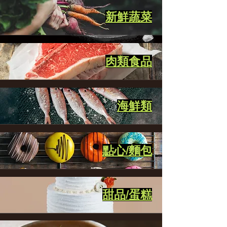
新鮮蔬菜
肉類食品
海鮮類
點心/麵包
甜品/蛋糕