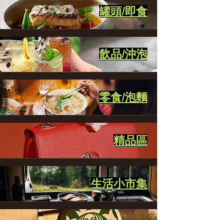
罐頭/即食
飲品/沖泡
零食/泡麵
精品區
生活小市集