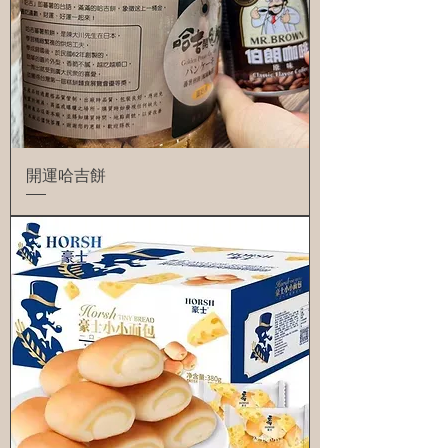
開運哈吉餅