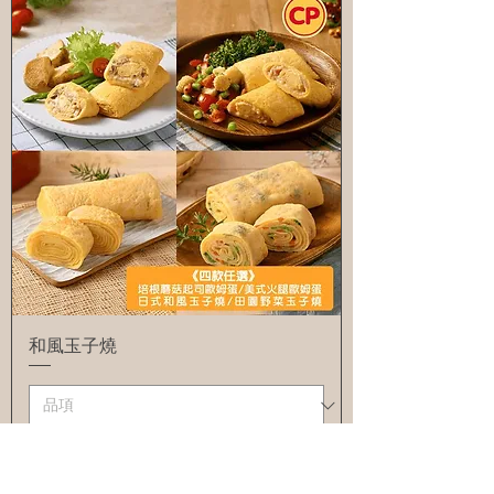
和風玉子燒
澎湖特產