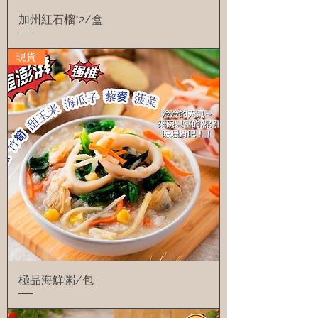
加州紅石榴*2/盒
現貨
極品海鮮粥/包