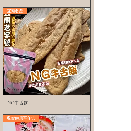
宜蘭名產
NG牛舌餅
現貨供應至年節