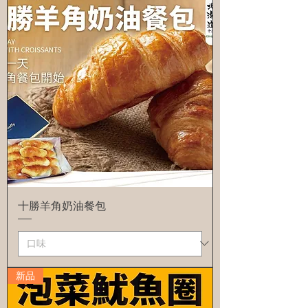
十勝羊角奶油餐包
新品