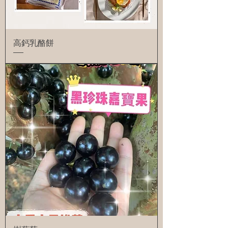
高鈣乳酪餅