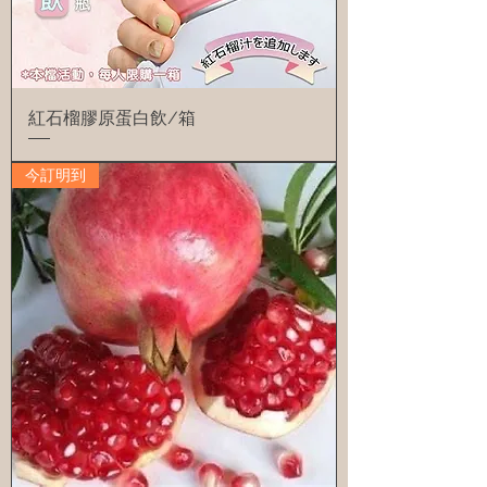
紅石榴膠原蛋白飲/箱
今訂明到