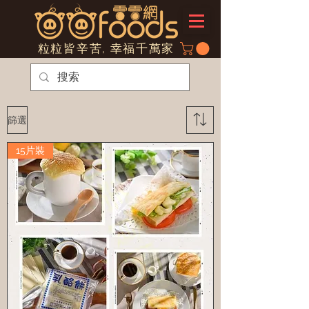
粒粒皆辛苦, 幸福千萬家
篩選
15片裝