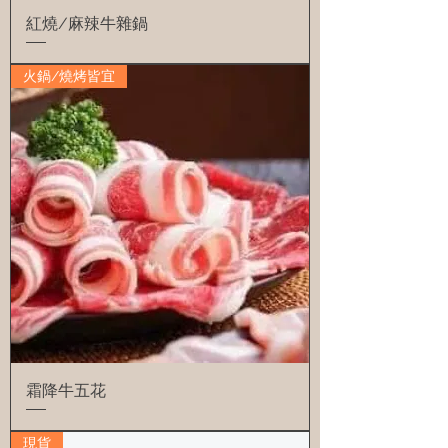
紅燒/麻辣牛雜鍋
火鍋/燒烤皆宜
霜降牛五花
現貨