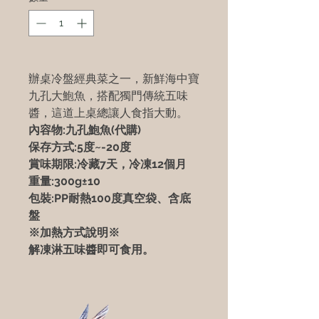
辦桌冷盤經典菜之一，新鮮海中寶
九孔大鮑魚，搭配獨門傳統五味
醬，這道上桌總讓人食指大動。
內容物:九孔鮑魚(代購)
保存方式:5度~-20度
賞味期限:冷藏7天，冷凍12個月
重量:300g±10
包裝:PP耐熱100度真空袋、含底
盤
※加熱方式說明※
解凍淋五味醬即可食用。