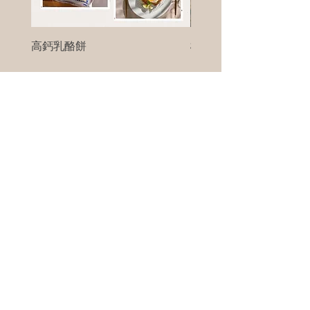
高鈣乳酪餅
樹葡萄
新竹縣寶山鄉竹安路1號
電話 :
0956111083
微信: ann111083
客戶服務
每天 8am - 8pm
我們將竭誠為您服務
©版權所有00Foods