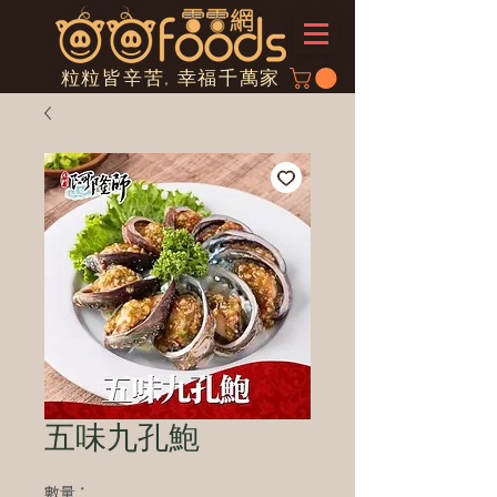
粒粒皆辛苦, 幸福千萬家
五味九孔鮑
數量
*