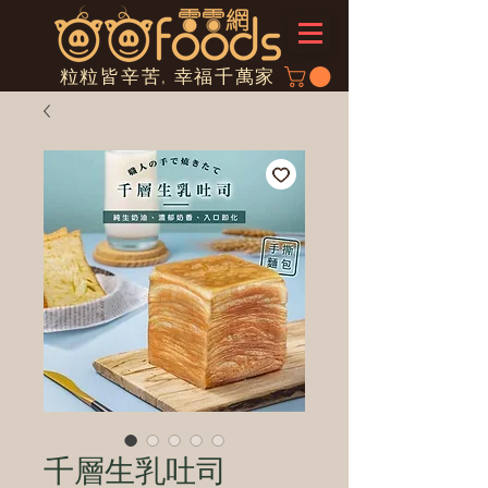
粒粒皆辛苦, 幸福千萬家
千層生乳吐司