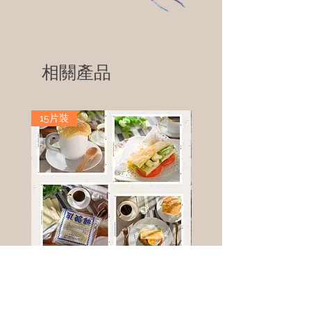
相關產品
15片裝
高鈣乳酪餅
樹葡萄