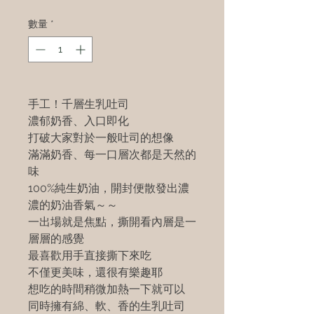
數量
*
手工！千層生乳吐司
濃郁奶香、入口即化
打破大家對於一般吐司的想像
滿滿奶香、每一口層次都是天然的
味
100%純生奶油，開封便散發出濃
濃的奶油香氣～～
一出場就是焦點，撕開看內層是一
層層的感覺
最喜歡用手直接撕下來吃
不僅更美味，還很有樂趣耶
想吃的時間稍微加熱一下就可以
同時擁有綿、軟、香的生乳吐司