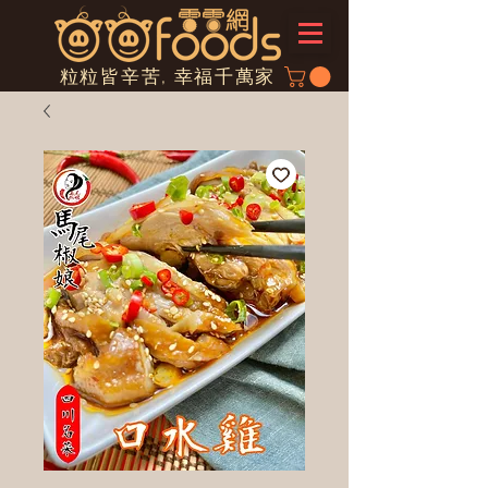
粒粒皆辛苦, 幸福千萬家