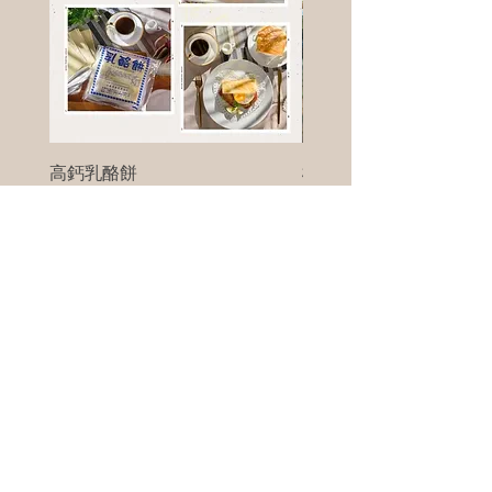
高鈣乳酪餅
樹葡萄
新竹縣寶山鄉竹安路1號
電話 :
0956111083
微信: ann111083
客戶服務
每天 8am - 8pm
我們將竭誠為您服務