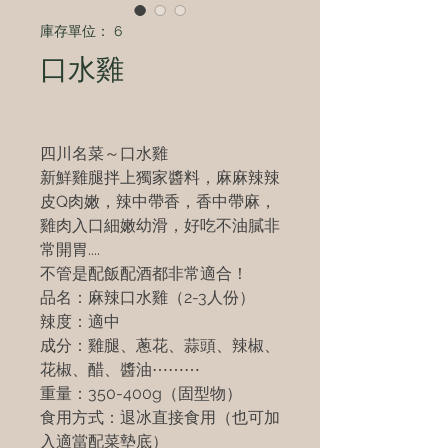
庫存單位： 6
口水雞
四川名菜～口水雞
新鮮雞腿拌上獨家醬料，麻麻辣辣
皮Q肉嫩，辣中帶香，香中帶麻，
雞肉入口細嫩幼滑，好吃不油膩非
常開胃....
不管是配飯配酒都非常適合！
品名：麻辣口水雞（2-3人份）
辣度：適中
成分：雞腿、蔥花、蒜頭、辣椒、
花椒、醋、醬油⋯⋯⋯
重量：350-400g（固型物）
食用方式：退冰直接食用（也可加
入適當配菜墊底）