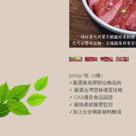
500g/包（2條）
✓嚴選豬肩胛部位梅花肉
✓ 嚴選台灣雲林優質珍豬
✓ CAS優良食品認證
✓ 嚴格產銷履歷監控
✓加上台全獨家祕料醃漬