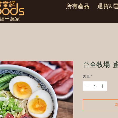
所有產品
退貨&
幸福千萬家
台全牧場-
數量
*