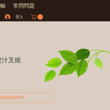
運輸
常問問題
登入
蜜汁叉燒
新增至願望清單