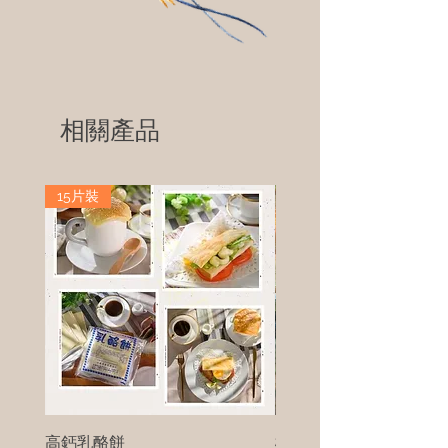
相關產品
15片裝
高鈣乳酪餅
樹葡萄