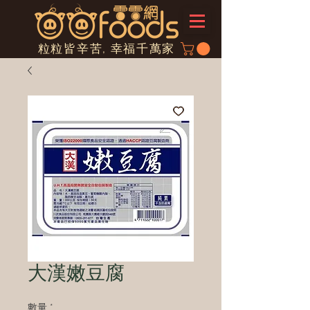
粒粒皆辛苦, 幸福千萬家
大漢嫩豆腐
數量
*