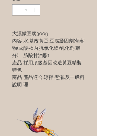
大漢嫩豆腐300g
內容
水.基改黃豆.豆腐凝固劑(葡萄
物(成
酸-ò內脂.氯化鎂)乳化劑(脂
分)
肪酸甘油脂)
產品
採用頂級基因改造黃豆精製
特色
商品
產品適合.涼拌.煮湯.及一般料
說明
理