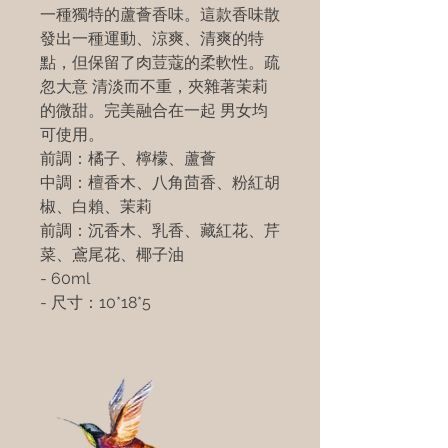
一種獨特的蘆薈香味。這款香味散
發出一種運動、涼爽、清爽的特
點，但保留了肉荳蔻的柔軟性。疏
忽大意 清淡而不重，夾雜著茉莉
的微甜。完美融合在一起 男女均
可使用。
前調：橘子、檸檬、蘆薈
中調：檀香木、八角茴香、粉紅胡
椒、白賴、茉莉
前調：沉香木、乳香、藏紅花、芹
菜、鳶尾花、椰子油
- 60ml
- 尺寸：10*18*5