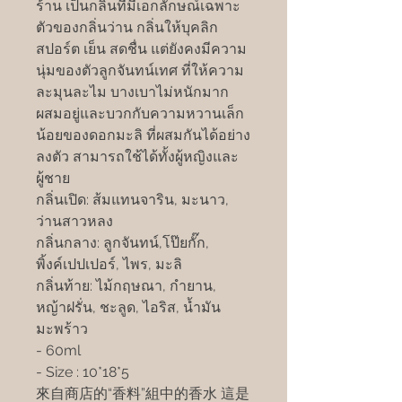
ร้าน เป็นกลิ่นที่มีเอกลักษณ์เฉพาะ
ตัวของกลิ่นว่าน กลิ่นให้บุคลิก
สปอร์ต เย็น สดชื่น แต่ยังคงมีความ
นุ่มของตัวลูกจันทน์เทศ ที่ให้ความ
ละมุนละไม บางเบาไม่หนักมาก
ผสมอยู่และบวกกับความหวานเล็ก
น้อยของดอกมะลิ ที่ผสมกันได้อย่าง
ลงตัว สามารถใช้ได้ทั้งผู้หญิงและ
ผู้ชาย
กลิ่นเปิด: ส้มแทนจาริน, มะนาว,
ว่านสาวหลง
กลิ่นกลาง: ลูกจันทน์,โป๊ยกั๊ก,
พิ้งค์เปปเปอร์, ไพร, มะลิ
กลิ่นท้าย: ไม้กฤษณา, กำยาน,
หญ้าฝรั่น, ชะลูด, ไอริส, น้ำมัน
มะพร้าว
- 60ml
- Size : 10*18*5
來自商店的“香料”組中的香水 這是