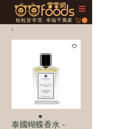
粒粒皆辛苦, 幸福千萬家
泰國蝴蝶香水 -