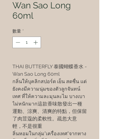
Wan Sao Long
60ml
數量
*
THAI BUTTERFLY 泰國蝴蝶香水 -
Wan Sao Long 60ml
กลิ่นให้บุคลิกสปอร์ต เย็น สดชื่น แต่
ยังคงมีความนุ่มของตัวลูกจันทน์
เทศ ที่ให้ความละมุนละไม บางเบา
ไม่หนักมาก這款香味散發出一種
運動、涼爽、清爽的特點，但保留
了肉荳蔻的柔軟性。疏忽大意
輕，不是很重
ลิ่นหอมในกลุ่ม”เครื่องเทศ”จากทาง