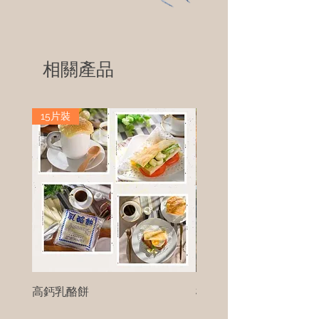
相關產品
15片裝
高鈣乳酪餅
樹葡萄