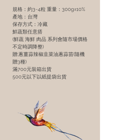
規格：約3~4粒 重量：300g±10%
產地：台灣
保存方式：冷藏
鮮蔬類任意搭
(鮮蔬 海鮮 肉品 系列會隨市場價格
不定時調降整)
贈:蔥薑蒜辣椒韭菜油蔥蒜苗(隨機
贈3種)
滿700元裝箱出貨
500元以下以紙提袋出貨