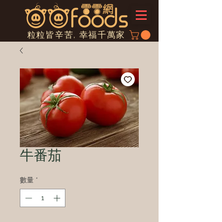
粒粒皆辛苦, 幸福千萬家
牛番茄
數量
*