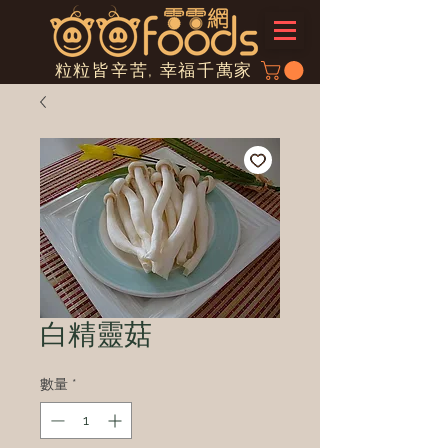
粒粒皆辛苦, 幸福千萬家
白精靈菇
數量
*