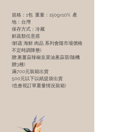
規格：1包 重量：150g±10% 產
地：台灣
保存方式：冷藏
鮮蔬類任意搭
(鮮蔬 海鮮 肉品 系列會隨市場價格
不定時調降整)
贈:蔥薑蒜辣椒韭菜油蔥蒜苗(隨機
贈3種)
滿700元裝箱出貨
500元以下以紙提袋出貨
(也會視訂單重量情況裝箱)